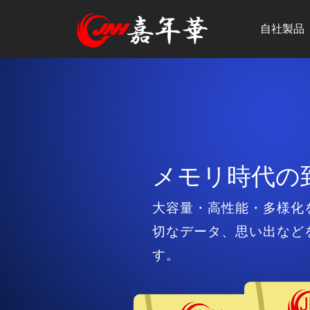
自社製品
嘉年華株式会社
メモリ時代の
多様データを
嘉年華株式会社は、200
大容量・高性能・多様化
映像・音声・データを一
をより安く」をモットー
切なデータ、思い出など
でも活躍できます！また
しております。お客様に
す。
荷業務を改善しています
一層の努力を重ねてまい
お届け！