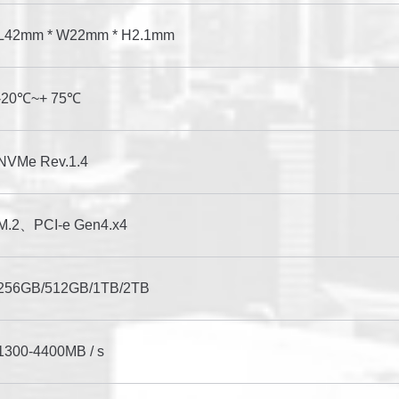
L42mm * W22mm * H2.1mm
-20℃~+ 75℃
NVMe Rev.1.4
M.2、PCI-e Gen4.x4
256GB/512GB/1TB/2TB
1300-4400MB / s