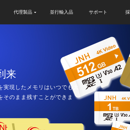
代理製品
並行輸入品
サポート
採
｜2006年創業
到来
手軽に運ぶ時代
6年の創業以来、「より良い商品
を実現したメモリはいつでも大
瞬で移動でき、ビジネスシーン
に常に前向きの経営方針を推進
をそのまま残すことができま
、すばやくお届け出来るよう出
信頼されるパートナーを目指し
。14時までのご注文は最短翌日
ります。