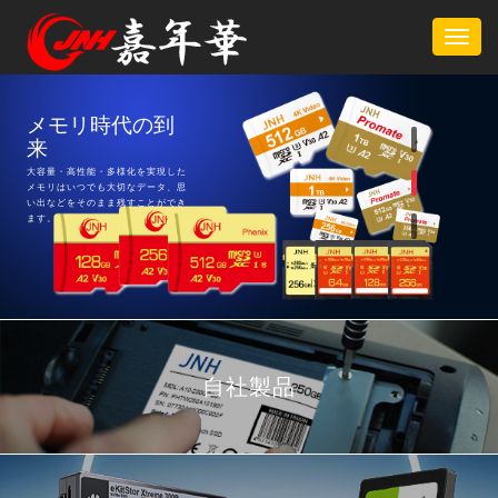
Togg
navig
メモリ時代の到
多様データを手
嘉年華株式会社
来
軽に運ぶ時代
｜2006年創業
大容量・高性能・多様化を実現した
映像・音声・データを一瞬で移動で
嘉年華株式会社は、2006年の創業
メモリはいつでも大切なデータ、思
き、ビジネスシーンでも活躍できま
以来、「より良い商品をより安く」
い出などをそのまま残すことができ
す！また、すばやくお届け出来るよ
をモットーに常に前向きの経営方針
ます。
う出荷業務を改善しています。14
を推進しております。お客様に信頼
時までのご注文は最短翌日お届け！
されるパートナーを目指し一層の努
力を重ねてまいります。
自社製品