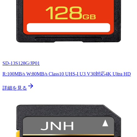
SD-13S128G/JP01
R:100MB/s W:80MB/s Class10 UHS-I U3 V30対応4K Ultra HD
詳細を見る