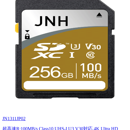
JN1311JP02
超高速R:100MB/s Class10 UHS-I U3 V30対応 4K Ultra HD