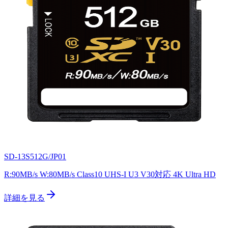
SD-13S512G/JP01
R:90MB/s W:80MB/s Class10 UHS-I U3 V30対応 4K Ultra HD
詳細を見る